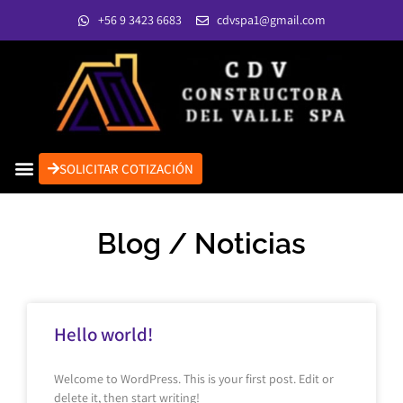
+56 9 3423 6683
cdvspa1@gmail.com
SOLICITAR COTIZACIÓN
Blog / Noticias
Hello world!
Welcome to WordPress. This is your first post. Edit or
delete it, then start writing!