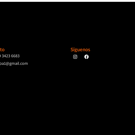
to
Sïguenos
9 3423 6683
pa1@gmail.com