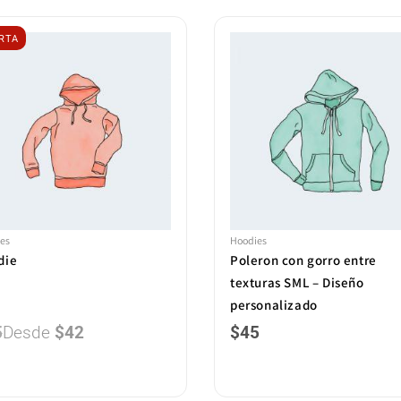
RTA
es
Hoodies
die
Poleron con gorro entre
texturas SML – Diseño
personalizado
5
Desde
$
42
$
45