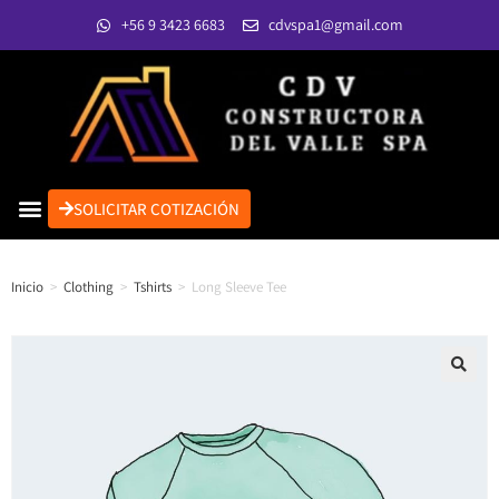
+56 9 3423 6683
cdvspa1@gmail.com
SOLICITAR COTIZACIÓN
Inicio
>
Clothing
>
Tshirts
>
Long Sleeve Tee