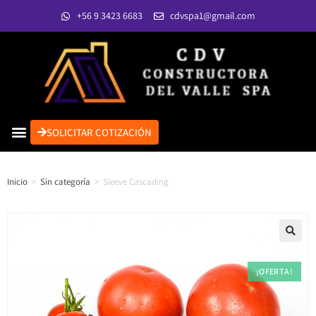
+56 9 3423 6683
cdvspa1@gmail.com
SOLICITAR COTIZACIÓN
Inicio
>
Sin categoría
>
Sleeve Cascading
¡OFERTA!