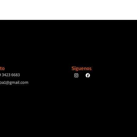
to
Sïguenos
9 3423 6683
pa1@gmail.com