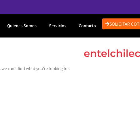
SOLICITAR COT
Quiénes Somos
Servicios
Contacto
entelchilec
 we can't find what you're looking for.