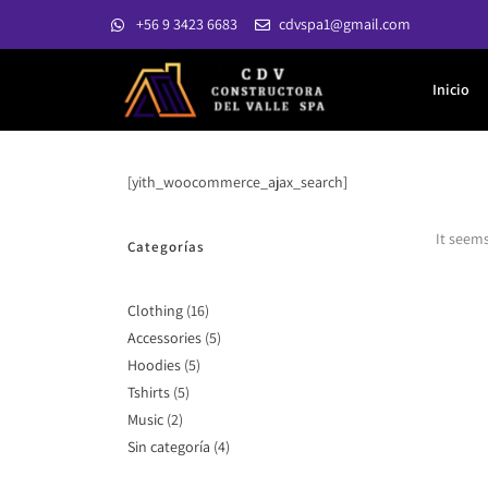
+56 9 3423 6683
cdvspa1@gmail.com
Inicio
[yith_woocommerce_ajax_search]
It seems
Categorías
Clothing
16
Accessories
5
Hoodies
5
Tshirts
5
Music
2
Sin categoría
4