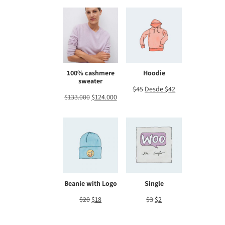
100% cashmere
Hoodie
sweater
$
45
Desde
$
42
$
133.000
$
124.000
Beanie with Logo
Single
$
20
$
18
$
3
$
2