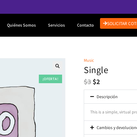
SOLICITAR COT
Quiénes Somos
Servicios
Contacto
Music
Single
¡OFERTA!
$
3
$
2
Descripción
This is a simple, virtual p
Cambios y devolucion