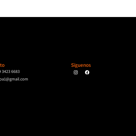
to
Sïguenos
9 3423 6683
pa1@gmail.com