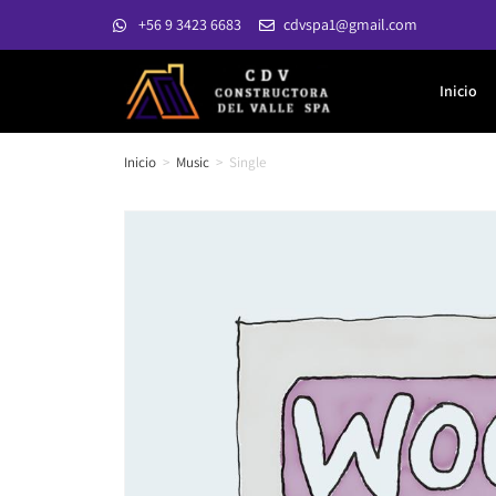
+56 9 3423 6683
cdvspa1@gmail.com
Inicio
Inicio
>
Music
>
Single