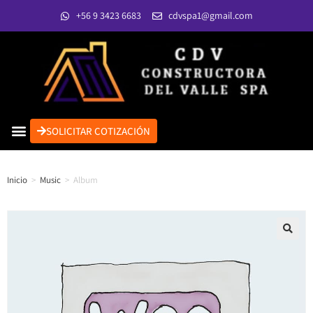
+56 9 3423 6683
cdvspa1@gmail.com
SOLICITAR COTIZACIÓN
Inicio
>
Music
>
Album