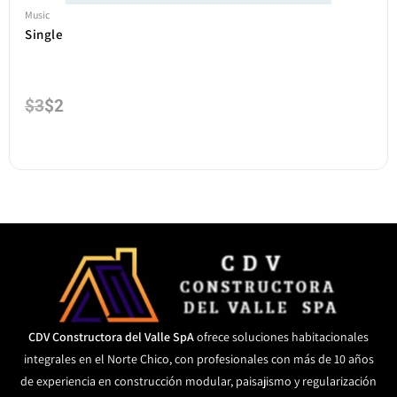
Music
Single
$
3
$
2
CDV Constructora del Valle SpA
ofrece soluciones habitacionales
integrales en el Norte Chico, con profesionales con más de 10 años
de experiencia en construcción modular, paisajismo y regularización