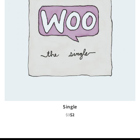
Single
$
3
$
2