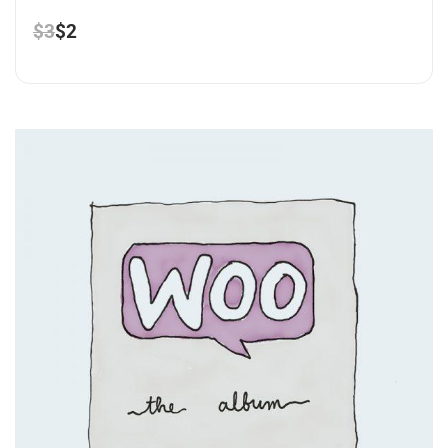
$
3
$
2