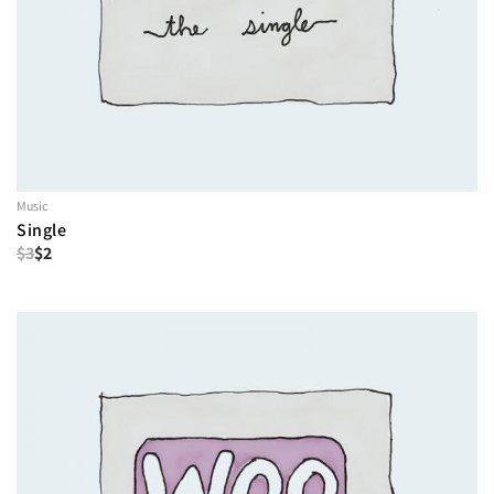
Music
Single
$
3
$
2