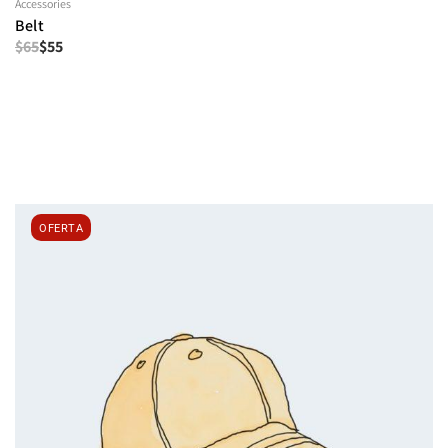
Accessories
Belt
$
65
$
55
OFERTA