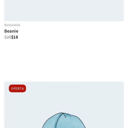
Accessories
Beanie
$
20
$
18
OFERTA